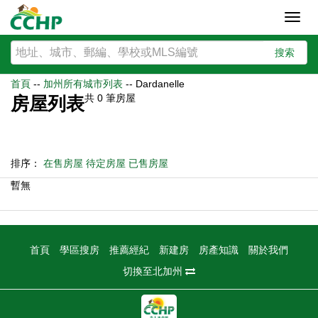
Toggl
navig
搜索
首頁
--
加州所有城市列表
--
Dardanelle
共
0
筆房屋
房屋列表
排序：
在售房屋
待定房屋
已售房屋
暫無
首頁
學區搜房
推薦經紀
新建房
房產知識
關於我們
切換至北加州