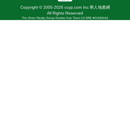
Copyright © 2005-2026 ccyp.com Inc.華人地產網
All Rights Reserved
The Onion Realty Group Gorden Kao Team CA DRE #01849444