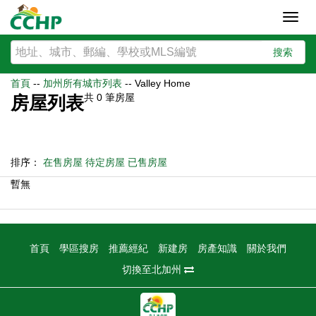
Toggl
navig
搜索
首頁
--
加州所有城市列表
--
Valley Home
共
0
筆房屋
房屋列表
排序：
在售房屋
待定房屋
已售房屋
暫無
首頁
學區搜房
推薦經紀
新建房
房產知識
關於我們
切換至北加州