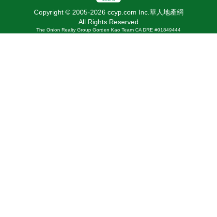
Copyright © 2005-2026 ccyp.com Inc.華人地產網
All Rights Reserved
The Onion Realty Group Gorden Kao Team CA DRE #01849444