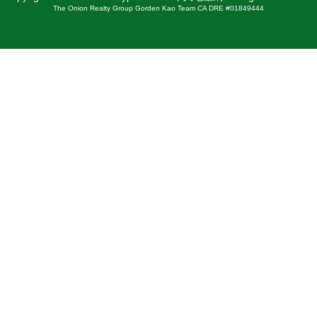
The Onion Realty Group Gorden Kao Team CA DRE #01849444