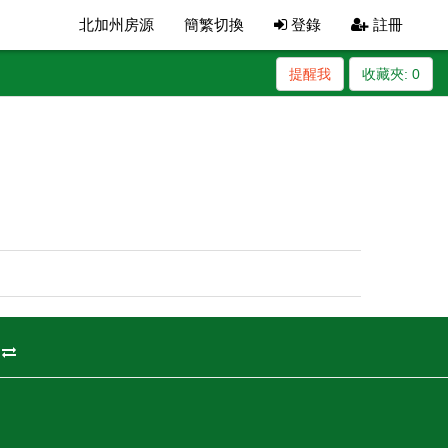
北加州房源
簡繁切換
登錄
註冊
提醒我
收藏夾:
0
州