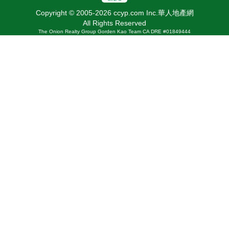
Copyright © 2005-2026 ccyp.com Inc.華人地產網
All Rights Reserved
The Onion Realty Group Gorden Kao Team CA DRE #01849444