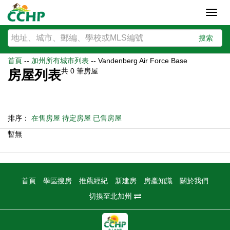
Toggl
navig
搜索
首頁
--
加州所有城市列表
--
Vandenberg Air Force Base
共
0
筆房屋
房屋列表
排序：
在售房屋
待定房屋
已售房屋
暫無
首頁
學區搜房
推薦經紀
新建房
房產知識
關於我們
切換至北加州