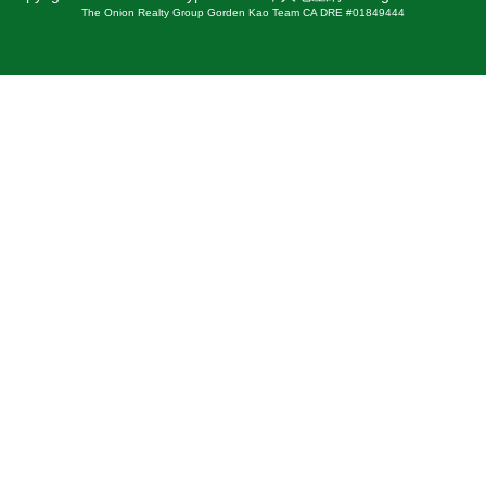
The Onion Realty Group Gorden Kao Team CA DRE #01849444