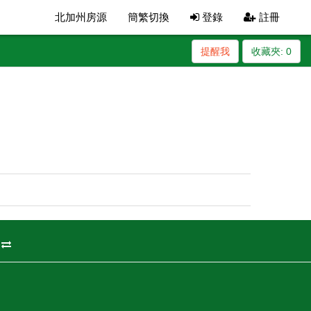
北加州房源
簡繁切換
登錄
註冊
提醒我
收藏夾:
0
州