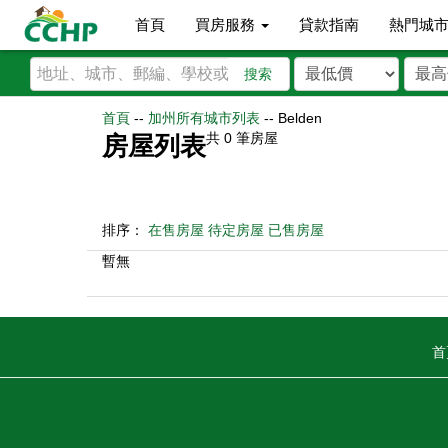
首頁
買房服務
貸款指南
熱門城
搜索
首頁
--
加州所有城市列表
--
Belden
共
0
筆房屋
房屋列表
排序：
在售房屋
待定房屋
已售房屋
暫無
首