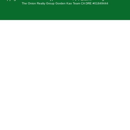
The Onion Realty Group Gorden Kao Team CA DRE #01849444