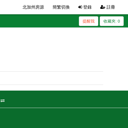
北加州房源
簡繁切換
登錄
註冊
提醒我
收藏夾:
0
州