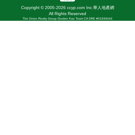
Copyright © 2005-2026 ccyp.com Inc.華人地產網
All Rights Reserved
The Onion Realty Group Gorden Kao Team CA DRE #01849444