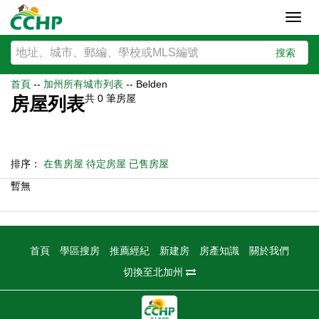
Toggl
navig
搜索
首頁
--
加州所有城市列表
--
Belden
共
0
筆房屋
房屋列表
排序：
在售房屋
待定房屋
已售房屋
暫無
首頁
學區搜房
推薦經紀
新建房
房產知識
關於我們
切換至北加州