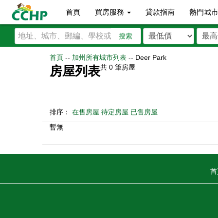
首頁
買房服務
貸款指南
熱門城
搜索
首頁
--
加州所有城市列表
--
Deer Park
共
0
筆房屋
房屋列表
排序：
在售房屋
待定房屋
已售房屋
暫無
首