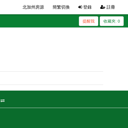
北加州房源
簡繁切換
登錄
註冊
提醒我
收藏夾:
0
州