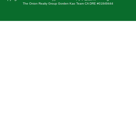
The Onion Realty Group Gorden Kao Team CA DRE #01849444