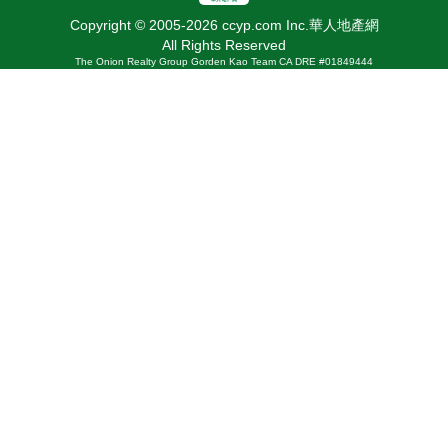
Copyright © 2005-2026 ccyp.com Inc.華人地產網
All Rights Reserved
The Onion Realty Group Gorden Kao Team CA DRE #01849444