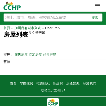
Toggl
navig
搜索
首頁
--
加州所有城市列表
--
Deer Park
共
0
筆房屋
房屋列表
排序：
在售房屋
待定房屋
已售房屋
暫無
首頁
學區搜房
推薦經紀
新建房
房產知識
關於我們
切換至北加州