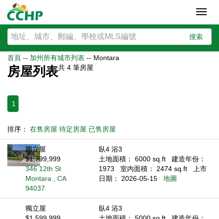
Toggl
navig
搜索
首頁
--
加州所有城市列表
--
Montara
共
4
筆房屋
房屋列表
1
排序：
在售房屋
待定房屋
已售房屋
獨立屋
臥4 浴3
$1,799,999
土地面積： 6000 sq.ft
建造年份：
346 12th St
1973
室內面積： 2474 sq.ft
上市
Montara , CA
日期： 2026-05-15
地圖
94037
獨立屋
臥4 浴3
$1,599,999
土地面積： 5000 sq.ft
建造年份：