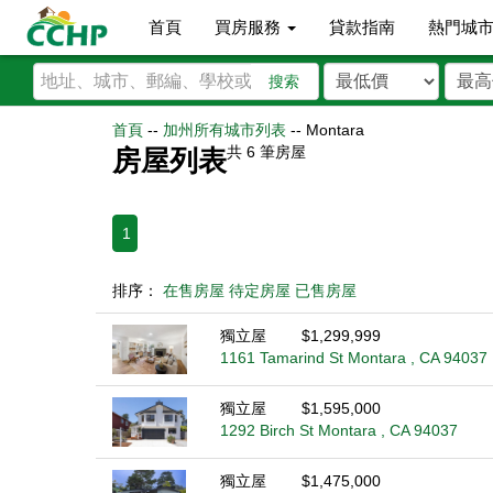
首頁
買房服務
貸款指南
熱門城
搜索
首頁
--
加州所有城市列表
--
Montara
共
6
筆房屋
房屋列表
1
排序：
在售房屋
待定房屋
已售房屋
獨立屋
$1,299,999
1161 Tamarind St Montara , CA 94037
獨立屋
$1,595,000
1292 Birch St Montara , CA 94037
獨立屋
$1,475,000