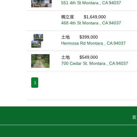
551 4th St Montara , CA 94037
獨立屋
$1,649,000
468 4th St Montara , CA 94037
土地
$399,000
Hermosa Rd Montara , CA 94037
土地
$549,000
700 Cedar St. Montara , CA 94037
1
首