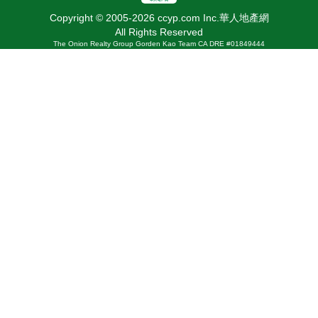
Copyright © 2005-2026 ccyp.com Inc.華人地產網
All Rights Reserved
The Onion Realty Group Gorden Kao Team CA DRE #01849444