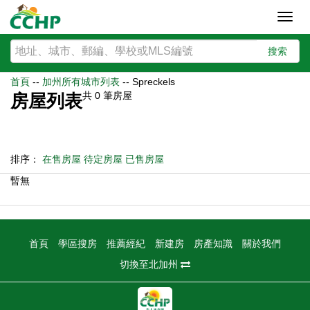
Toggl
navig
搜索
首頁
--
加州所有城市列表
--
Spreckels
共
0
筆房屋
房屋列表
排序：
在售房屋
待定房屋
已售房屋
暫無
首頁
學區搜房
推薦經紀
新建房
房產知識
關於我們
切換至北加州