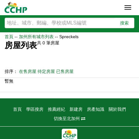
Toggl
navig
搜索
首頁
--
加州所有城市列表
--
Spreckels
共
0
筆房屋
房屋列表
排序：
在售房屋
待定房屋
已售房屋
暫無
首頁
學區搜房
推薦經紀
新建房
房產知識
關於我們
切換至北加州