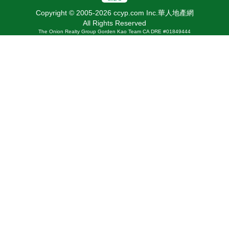
Copyright © 2005-2026 ccyp.com Inc.華人地產網
All Rights Reserved
The Onion Realty Group Gorden Kao Team CA DRE #01849444