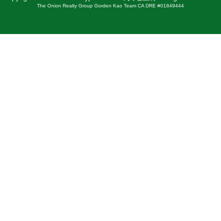
The Onion Realty Group Gorden Kao Team CA DRE #01849444