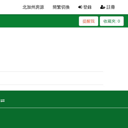
北加州房源
簡繁切換
登錄
註冊
提醒我
收藏夾:
0
州