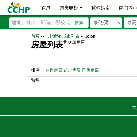
首頁
買房服務
貸款指南
熱門城
搜索
首頁
--
加州所有城市列表
--
Jolon
共
0
筆房屋
房屋列表
排序：
在售房屋
待定房屋
已售房屋
暫無
首