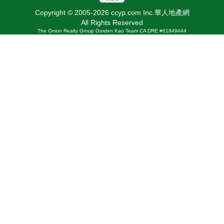
Copyright © 2005-2026 ccyp.com Inc.華人地產網
All Rights Reserved
The Onion Realty Group Gorden Kao Team CA DRE #01849444