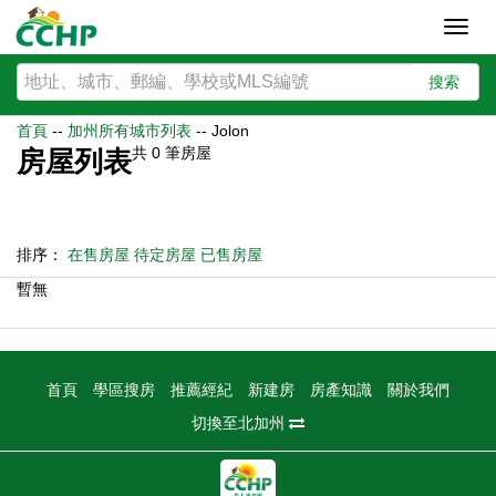
Toggl
navig
搜索
首頁
--
加州所有城市列表
--
Jolon
共
0
筆房屋
房屋列表
排序：
在售房屋
待定房屋
已售房屋
暫無
首頁
學區搜房
推薦經紀
新建房
房產知識
關於我們
切換至北加州