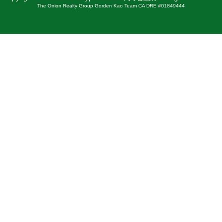
The Onion Realty Group Gorden Kao Team CA DRE #01849444