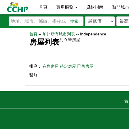
首頁
買房服務
貸款指南
熱門城
搜索
首頁
--
加州所有城市列表
--
Independence
共
0
筆房屋
房屋列表
排序：
在售房屋
待定房屋
已售房屋
暫無
首