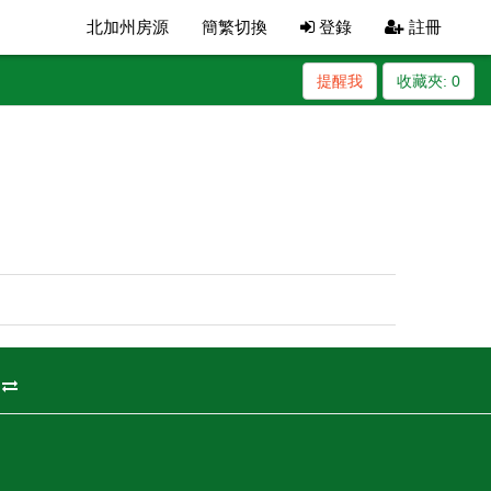
北加州房源
簡繁切換
登錄
註冊
提醒我
收藏夾:
0
州