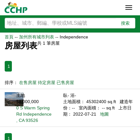
Toggl
navig
搜索
首頁
--
加州所有城市列表
--
Independence
共
1
筆房屋
房屋列表
1
排序：
在售房屋
待定房屋
已售房屋
土地
臥- 浴-
$8,000,000
土地面積： 45302400 sq.ft
建造年
0 S Warm Spring
份：--
室內面積： -- sq.ft
上市日
Rd Independence
期： 2022-07-21
地圖
, CA 93526
1