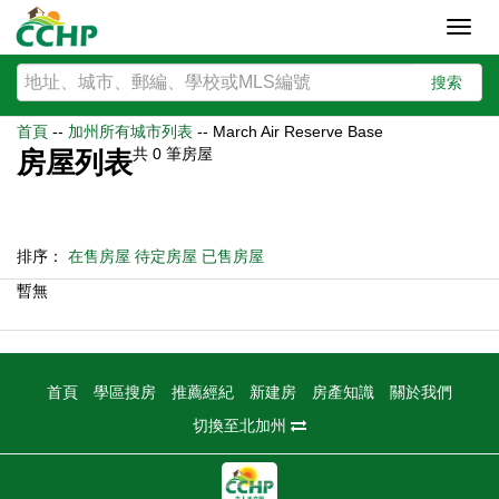
Toggl
navig
搜索
首頁
--
加州所有城市列表
--
March Air Reserve Base
共
0
筆房屋
房屋列表
排序：
在售房屋
待定房屋
已售房屋
暫無
首頁
學區搜房
推薦經紀
新建房
房產知識
關於我們
切換至北加州