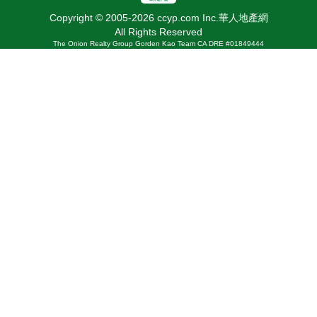
Copyright © 2005-2026 ccyp.com Inc.華人地產網
All Rights Reserved
The Onion Realty Group Gorden Kao Team CA DRE #01849444