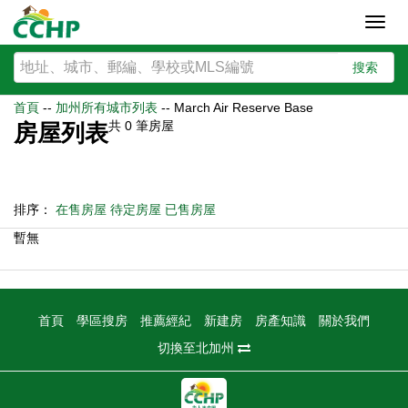
Toggl
navig
搜索
首頁
--
加州所有城市列表
--
March Air Reserve Base
共
0
筆房屋
房屋列表
排序：
在售房屋
待定房屋
已售房屋
暫無
首頁
學區搜房
推薦經紀
新建房
房產知識
關於我們
切換至北加州