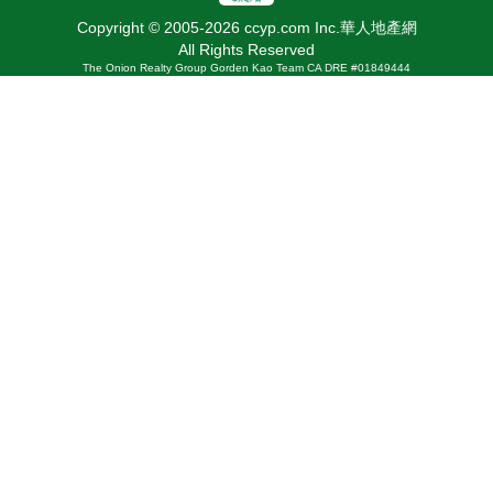
Copyright © 2005-2026 ccyp.com Inc.華人地產網
All Rights Reserved
The Onion Realty Group Gorden Kao Team CA DRE #01849444