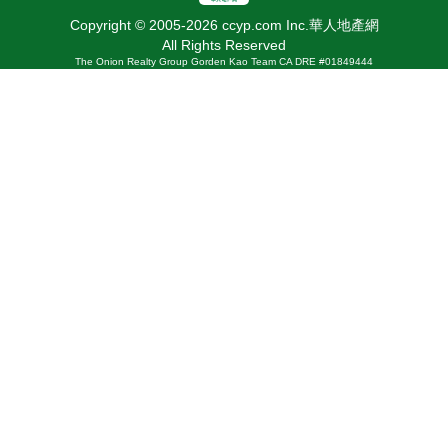
Copyright © 2005-2026 ccyp.com Inc.華人地產網
All Rights Reserved
The Onion Realty Group Gorden Kao Team CA DRE #01849444