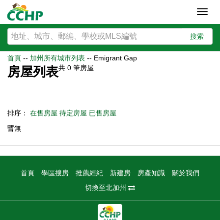
Toggl
navig
搜索
首頁
--
加州所有城市列表
--
Emigrant Gap
共
0
筆房屋
房屋列表
排序：
在售房屋
待定房屋
已售房屋
暫無
首頁
學區搜房
推薦經紀
新建房
房產知識
關於我們
切換至北加州