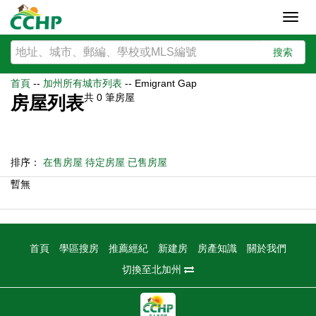
Toggl
navig
搜索
首頁
--
加州所有城市列表
--
Emigrant Gap
共
0
筆房屋
房屋列表
排序：
在售房屋
待定房屋
已售房屋
暫無
首頁
學區搜房
推薦經紀
新建房
房產知識
關於我們
切換至北加州