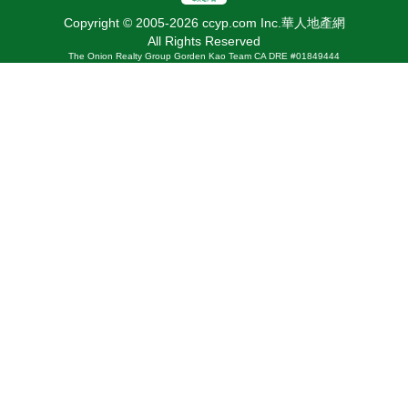
Copyright © 2005-2026 ccyp.com Inc.華人地產網
All Rights Reserved
The Onion Realty Group Gorden Kao Team CA DRE #01849444