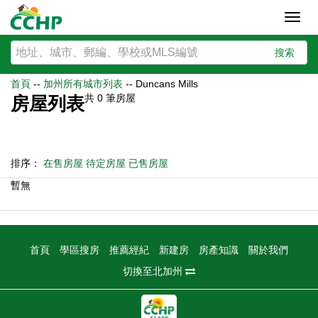
Toggl
navig
搜索
首頁
--
加州所有城市列表
--
Duncans Mills
共
0
筆房屋
房屋列表
排序：
在售房屋
待定房屋
已售房屋
暫無
首頁
學區搜房
推薦經紀
新建房
房產知識
關於我們
切換至北加州