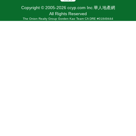
Copyright © 2005-2026 ccyp.com Inc.華人地產網
All Rights Reserved
The Onion Realty Group Gorden Kao Team CA DRE #01849444