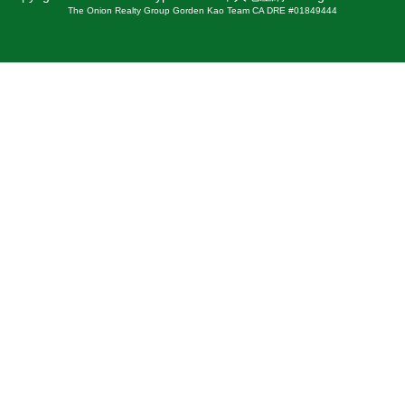
The Onion Realty Group Gorden Kao Team CA DRE #01849444