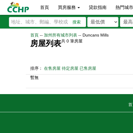
首頁
買房服務
貸款指南
熱門城
搜索
首頁
--
加州所有城市列表
--
Duncans Mills
共
0
筆房屋
房屋列表
排序：
在售房屋
待定房屋
已售房屋
暫無
首