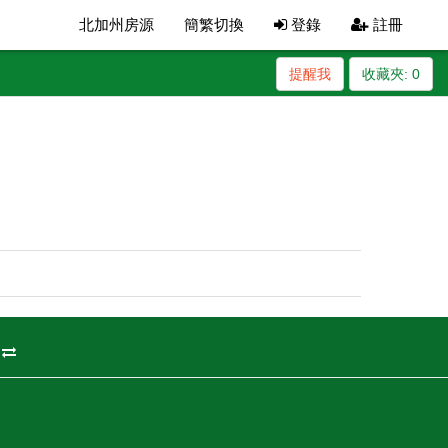
北加州房源
簡繁切換
登錄
註冊
提醒我
收藏夾:
0
州