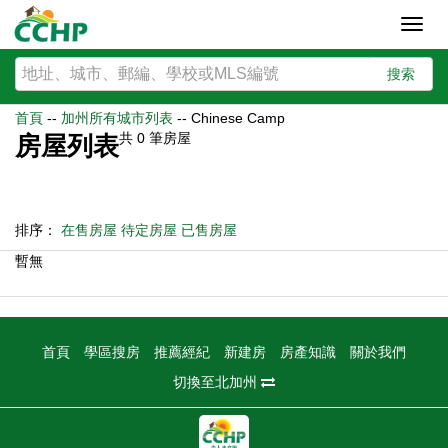
Toggl
navig
搜索
首頁
--
加州所有城市列表
--
Chinese Camp
共
0
筆房屋
房屋列表
排序：
在售房屋
待定房屋
已售房屋
暫無
首頁
學區搜房
推薦經紀
新建房
房產知識
關於我們
切換至北加州