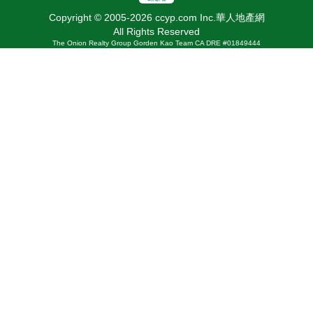
Copyright © 2005-2026 ccyp.com Inc.華人地產網
All Rights Reserved
The Onion Realty Group Gorden Kao Team CA DRE #01849444