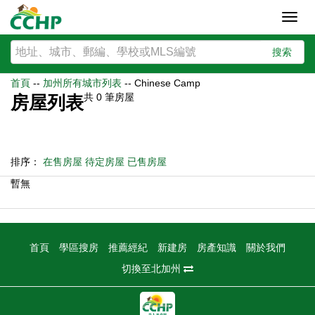
Toggl
navig
搜索
首頁
--
加州所有城市列表
--
Chinese Camp
共
0
筆房屋
房屋列表
排序：
在售房屋
待定房屋
已售房屋
暫無
首頁
學區搜房
推薦經紀
新建房
房產知識
關於我們
切換至北加州