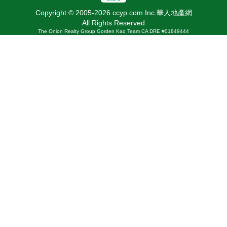
Copyright © 2005-2026 ccyp.com Inc.華人地產網
All Rights Reserved
The Onion Realty Group Gorden Kao Team CA DRE #01849444