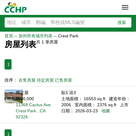
Toggl
navig
搜索
首頁
--
加州所有城市列表
--
Crest Park
共
1
筆房屋
房屋列表
1
排序：
在售房屋
待定房屋
已售房屋
獨立屋
臥5 浴3
$690,000
土地面積： 16553 sq.ft
建造年份：
11368 Cactus Ave
2006
室內面積： 2376 sq.ft
上市
Crest Park , CA
日期： 2026-03-23
地圖
92326
1