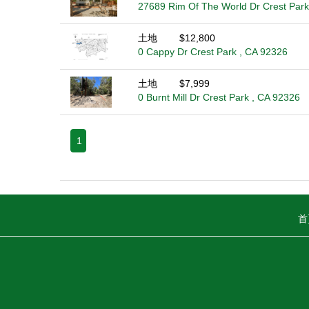
27689 Rim Of The World Dr Crest Park
土地
$12,800
0 Cappy Dr Crest Park , CA 92326
土地
$7,999
0 Burnt Mill Dr Crest Park , CA 92326
1
首