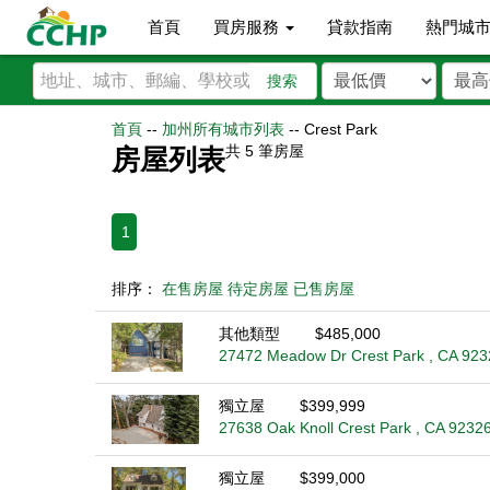
首頁
買房服務
貸款指南
熱門城
搜索
首頁
--
加州所有城市列表
--
Crest Park
共
5
筆房屋
房屋列表
1
排序：
在售房屋
待定房屋
已售房屋
其他類型
$485,000
27472 Meadow Dr Crest Park , CA 923
獨立屋
$399,999
27638 Oak Knoll Crest Park , CA 9232
獨立屋
$399,000