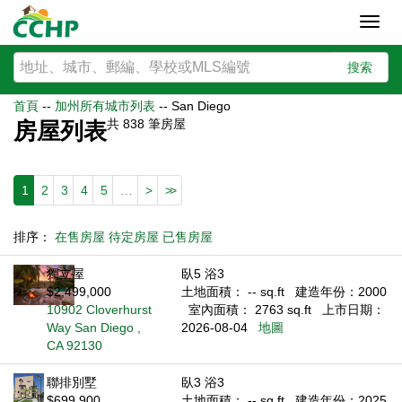
Toggl
navig
搜索
首頁
--
加州所有城市列表
--
San Diego
共
838
筆房屋
房屋列表
1
2
3
4
5
…
>
>>
排序：
在售房屋
待定房屋
已售房屋
獨立屋
臥5 浴3
$2,499,000
土地面積： -- sq.ft
建造年份：2000
10902 Cloverhurst
室內面積： 2763 sq.ft
上市日期：
Way San Diego ,
2026-08-04
地圖
CA 92130
聯排別墅
臥3 浴3
$699,900
土地面積： -- sq.ft
建造年份：2025