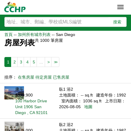
Toggl
navig
搜索
首頁
--
加州所有城市列表
--
San Diego
共
1000
筆房屋
房屋列表
1
2
3
4
5
…
>
>>
排序：
在售房屋
待定房屋
已售房屋
康斗
臥1 浴2
$899,900
土地面積： -- sq.ft
建造年份：1992
100 Harbor Drive
室內面積： 1036 sq.ft
上市日期：
Unit 1906 San
2026-08-05
地圖
Diego , CA 92101
康斗
臥2 浴2
$675,000
土地面積： -- sq.ft
建造年份：1987