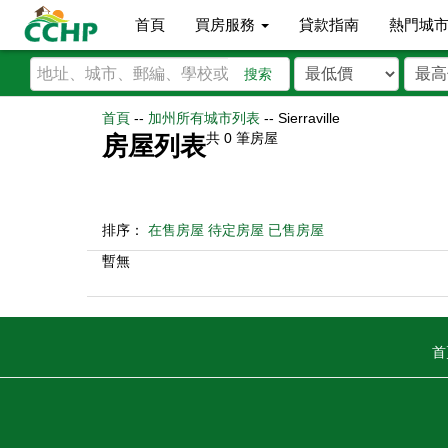
首頁
買房服務
貸款指南
熱門城
搜索
首頁
--
加州所有城市列表
--
Sierraville
共
0
筆房屋
房屋列表
排序：
在售房屋
待定房屋
已售房屋
暫無
首