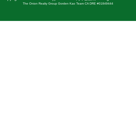
The Onion Realty Group Gorden Kao Team CA DRE #01849444