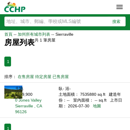
Toggl
navig
搜索
首頁
--
加州所有城市列表
--
Sierraville
共
1
筆房屋
房屋列表
1
排序：
在售房屋
待定房屋
已售房屋
土地
臥- 浴-
$899,900
土地面積： 7535880 sq.ft
建造年
0 Jones Valley
份：--
室內面積： -- sq.ft
上市日
Sierraville , CA
期： 2026-07-30
地圖
96126
1