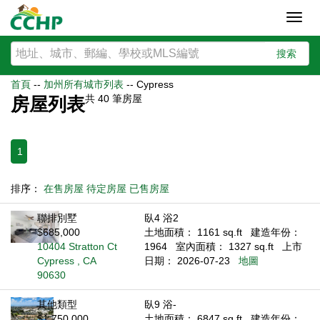
Toggl
navig
搜索
首頁
--
加州所有城市列表
--
Cypress
共
40
筆房屋
房屋列表
1
排序：
在售房屋
待定房屋
已售房屋
聯排別墅
臥4 浴2
$685,000
土地面積： 1161 sq.ft
建造年份：
10404 Stratton Ct
1964
室內面積： 1327 sq.ft
上市
Cypress , CA
日期： 2026-07-23
地圖
90630
其他類型
臥9 浴-
$1,750,000
土地面積： 6847 sq.ft
建造年份：