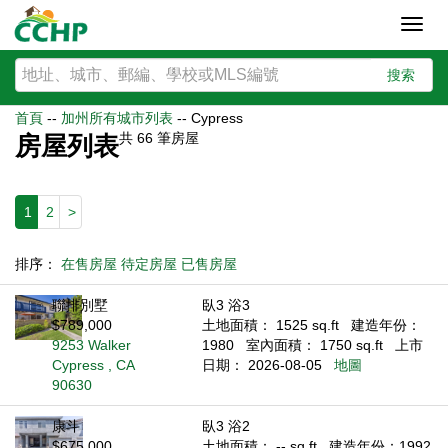
Toggl
navig
搜索
首頁
--
加州所有城市列表
--
Cypress
共
66
筆房屋
房屋列表
1
2
>
排序：
在售房屋
待定房屋
已售房屋
聯排別墅
臥3 浴3
$789,000
土地面積： 1525 sq.ft
建造年份：
9253 Walker
1980
室內面積： 1750 sq.ft
上市
Cypress , CA
日期： 2026-08-05
地圖
90630
康斗
臥3 浴2
$675,000
土地面積： -- sq.ft
建造年份：1992