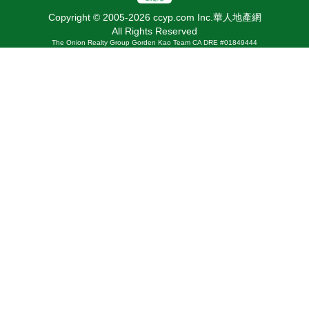
Copyright © 2005-2026 ccyp.com Inc.華人地產網
All Rights Reserved
The Onion Realty Group Gorden Kao Team CA DRE #01849444