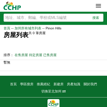
Toggl
navig
搜索
首頁
--
加州所有城市列表
--
Pinon Hills
共
0
筆房屋
房屋列表
排序：
在售房屋
待定房屋
已售房屋
暫無
首頁
學區搜房
推薦經紀
新建房
房產知識
關於我們
切換至北加州