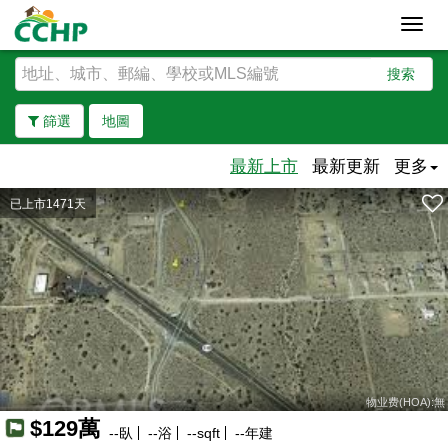
Toggl
navig
搜索
篩選
地圖
最新上市
最新更新
更多
已上市1471天
去除邊界
物业费(HOA):無
$129萬
--
臥
--
浴
--
sqft
--
年建