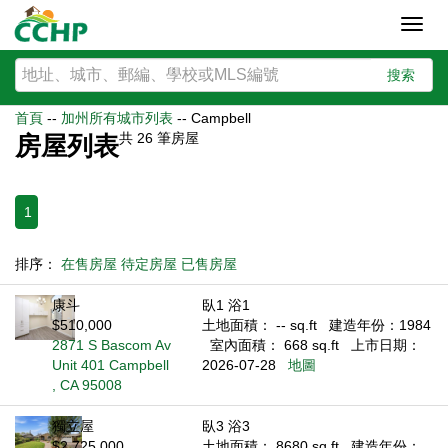
Toggl
navig
搜索
首頁
--
加州所有城市列表
--
Campbell
共
26
筆房屋
房屋列表
1
排序：
在售房屋
待定房屋
已售房屋
康斗
臥1 浴1
$510,000
土地面積： -- sq.ft
建造年份：1984
2871 S Bascom Av
室內面積： 668 sq.ft
上市日期：
Unit 401 Campbell
2026-07-28
地圖
, CA 95008
獨立屋
臥3 浴3
$2,725,000
土地面積： 8680 sq.ft
建造年份：