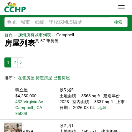
Toggl
navig
搜索
首頁
--
加州所有城市列表
--
Campbell
共
57
筆房屋
房屋列表
1
2
>
排序：
在售房屋
待定房屋
已售房屋
獨立屋
臥5 浴5
$4,250,000
土地面積： 8568 sq.ft
建造年份：
432 Virginia Av
2026
室內面積： 3337 sq.ft
上市
Campbell , CA
日期： 2026-08-04
地圖
95008
康斗
臥2 浴1
$619,999
土地面積： 450 sq.ft
建造年份：