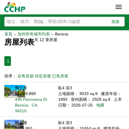
Toggl
navig
搜索
首頁
--
加州所有城市列表
--
Benicia
共
12
筆房屋
房屋列表
1
排序：
在售房屋
待定房屋
已售房屋
獨立屋
臥4 浴3
$1,099,888
土地面積： 9033 sq.ft
建造年份：
496 Panorama Dr
1993
室內面積： 2928 sq.ft
上市
Benicia , CA
日期： 2026-07-25
地圖
94510
獨立屋
臥4 浴3
$989,950
土地面積： 10454 sq.ft
建造年份：