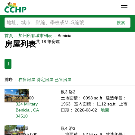
Toggl
navig
搜索
首頁
--
加州所有城市列表
--
Benicia
共
18
筆房屋
房屋列表
1
排序：
在售房屋
待定房屋
已售房屋
獨立屋
臥3 浴2
$590,000
土地面積： 6098 sq.ft
建造年份：
324 Military
1963
室內面積： 1112 sq.ft
上市
Benicia , CA
日期： 2026-08-02
地圖
94510
獨立屋
臥4 浴3
$1,025,000
土地面積： 8276 sq.ft
建造年份：