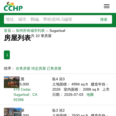
Toggl
navig
搜索
首頁
--
加州所有城市列表
--
Sugarloaf
共
10
筆房屋
房屋列表
1
排序：
在售房屋
待定房屋
已售房屋
獨立屋
臥4 浴3
$525,000
土地面積： 4994 sq.ft
建造年份：
478 Cedar
2026
室內面積： 2088 sq.ft
上市
Sugarloaf , CA
日期： 2026-07-03
地圖
92386
獨立屋
臥3 浴2
$399,000
土地面積： 7500 sq.ft
建造年份：