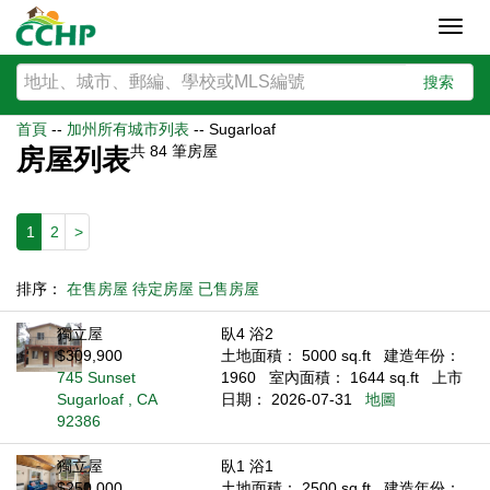
Toggl
navig
搜索
首頁
--
加州所有城市列表
--
Sugarloaf
共
84
筆房屋
房屋列表
1
2
>
排序：
在售房屋
待定房屋
已售房屋
獨立屋
臥4 浴2
$309,900
土地面積： 5000 sq.ft
建造年份：
745 Sunset
1960
室內面積： 1644 sq.ft
上市
Sugarloaf , CA
日期： 2026-07-31
地圖
92386
獨立屋
臥1 浴1
$250,000
土地面積： 2500 sq.ft
建造年份：