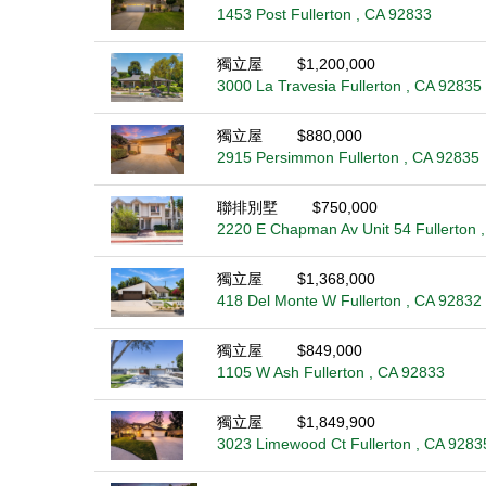
1453 Post Fullerton , CA 92833
獨立屋
$1,200,000
3000 La Travesia Fullerton , CA 92835
獨立屋
$880,000
2915 Persimmon Fullerton , CA 92835
聯排別墅
$750,000
2220 E Chapman Av Unit 54 Fullerton 
獨立屋
$1,368,000
418 Del Monte W Fullerton , CA 92832
獨立屋
$849,000
1105 W Ash Fullerton , CA 92833
獨立屋
$1,849,900
3023 Limewood Ct Fullerton , CA 9283