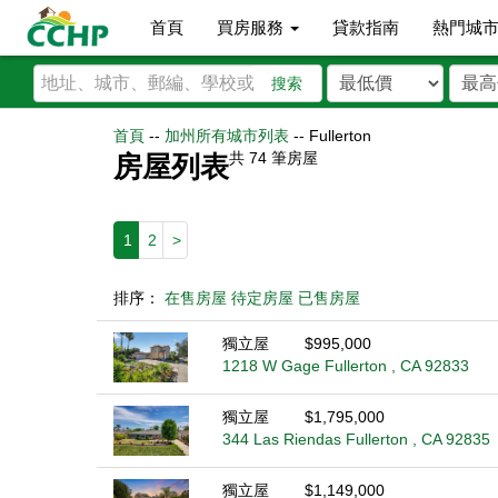
首頁
買房服務
貸款指南
熱門城
搜索
首頁
--
加州所有城市列表
--
Fullerton
共
74
筆房屋
房屋列表
1
2
>
排序：
在售房屋
待定房屋
已售房屋
獨立屋
$995,000
1218 W Gage Fullerton , CA 92833
獨立屋
$1,795,000
344 Las Riendas Fullerton , CA 92835
獨立屋
$1,149,000