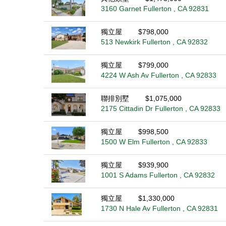
3160 Garnet Fullerton , CA 92831
獨立屋
$798,000
513 Newkirk Fullerton , CA 92832
獨立屋
$799,000
4224 W Ash Av Fullerton , CA 92833
聯排別墅
$1,075,000
2175 Cittadin Dr Fullerton , CA 92833
獨立屋
$998,500
1500 W Elm Fullerton , CA 92833
獨立屋
$939,900
1001 S Adams Fullerton , CA 92832
獨立屋
$1,330,000
1730 N Hale Av Fullerton , CA 92831