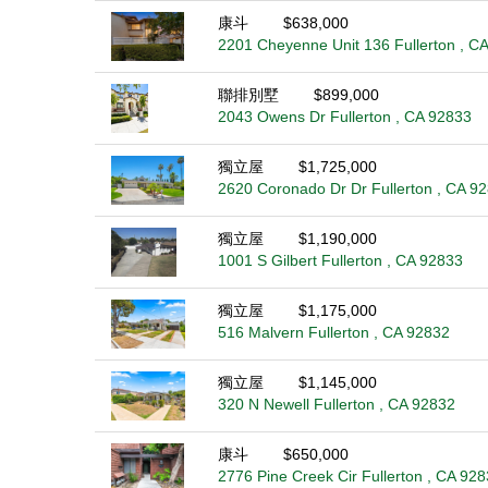
康斗
$638,000
2201 Cheyenne Unit 136 Fullerton , C
聯排別墅
$899,000
2043 Owens Dr Fullerton , CA 92833
獨立屋
$1,725,000
2620 Coronado Dr Dr Fullerton , CA 9
獨立屋
$1,190,000
1001 S Gilbert Fullerton , CA 92833
獨立屋
$1,175,000
516 Malvern Fullerton , CA 92832
獨立屋
$1,145,000
320 N Newell Fullerton , CA 92832
康斗
$650,000
2776 Pine Creek Cir Fullerton , CA 92