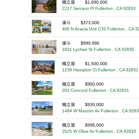
獨立屋
$1,690,000
2217 Serrano Pl Fullerton , CA 92833
康斗
$373,000
400 N Acacia Unit C32 Fullerton , CA 
康斗
$999,990
1831 Lychee St Fullerton , CA 92835
獨立屋
$1,500,000
1238 Hampton Ct Fullerton , CA 92831
獨立屋
$950,000
201 Concord Fullerton , CA 92831
獨立屋
$930,000
1484 W Maxzim Av Fullerton , CA 9283
獨立屋
$995,000
2525 W Olive Av Fullerton , CA 92833