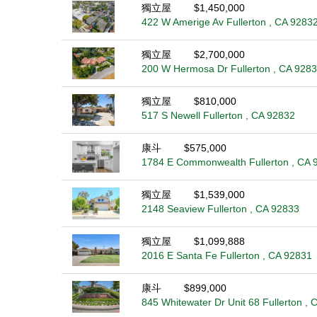
獨立屋
$1,450,000
422 W Amerige Av Fullerton , CA 9283
獨立屋
$2,700,000
200 W Hermosa Dr Fullerton , CA 928
獨立屋
$810,000
517 S Newell Fullerton , CA 92832
康斗
$575,000
1784 E Commonwealth Fullerton , CA 
獨立屋
$1,539,000
2148 Seaview Fullerton , CA 92833
獨立屋
$1,099,888
2016 E Santa Fe Fullerton , CA 92831
康斗
$899,000
845 Whitewater Dr Unit 68 Fullerton ,