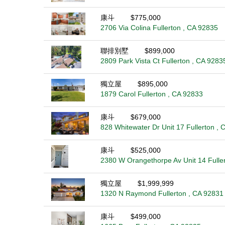
康斗
$775,000
2706 Via Colina Fullerton , CA 92835
聯排別墅
$899,000
2809 Park Vista Ct Fullerton , CA 9283
獨立屋
$895,000
1879 Carol Fullerton , CA 92833
康斗
$679,000
828 Whitewater Dr Unit 17 Fullerton ,
康斗
$525,000
2380 W Orangethorpe Av Unit 14 Fulle
獨立屋
$1,999,999
1320 N Raymond Fullerton , CA 92831
康斗
$499,000