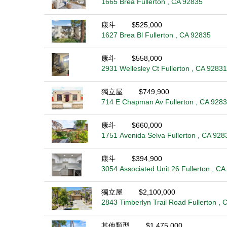
1665 Brea Fullerton , CA 92835
康斗
$525,000
1627 Brea Bl Fullerton , CA 92835
康斗
$558,000
2931 Wellesley Ct Fullerton , CA 92831
獨立屋
$749,900
714 E Chapman Av Fullerton , CA 928
康斗
$660,000
1751 Avenida Selva Fullerton , CA 928
康斗
$394,900
3054 Associated Unit 26 Fullerton , C
獨立屋
$2,100,000
2843 Timberlyn Trail Road Fullerton ,
其他類型
$1,475,000