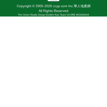
Copyright © 2005-2026 ccyp.com Inc.華人地產網
All Rights Reserved
The Onion Realty Group Gorden Kao Team CA DRE #01849444