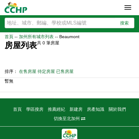
Toggl
navig
搜索
首頁
--
加州所有城市列表
--
Beaumont
共
0
筆房屋
房屋列表
排序：
在售房屋
待定房屋
已售房屋
暫無
首頁
學區搜房
推薦經紀
新建房
房產知識
關於我們
切換至北加州