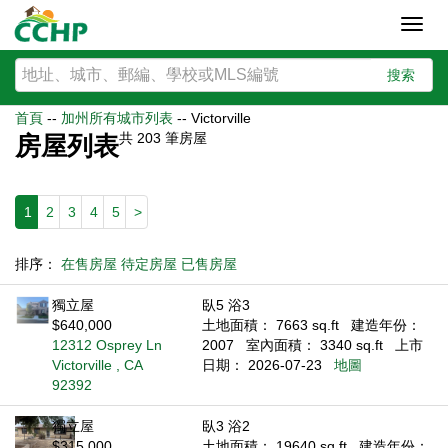
Toggl
navig
搜索
首頁
--
加州所有城市列表
--
Victorville
共
203
筆房屋
房屋列表
1
2
3
4
5
>
排序：
在售房屋
待定房屋
已售房屋
獨立屋
臥5 浴3
$640,000
土地面積： 7663 sq.ft
建造年份：
12312 Osprey Ln
2007
室內面積： 3340 sq.ft
上市
Victorville , CA
日期： 2026-07-23
地圖
92392
獨立屋
臥3 浴2
$315,000
土地面積： 19640 sq.ft
建造年份：