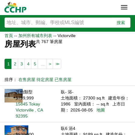
Toggl
navig
搜索
首頁
--
加州所有城市列表
--
Victorville
共
767
筆房屋
房屋列表
1
2
3
4
5
…
>
>>
排序：
在售房屋
待定房屋
已售房屋
其他類型
臥- 浴-
$799,999
土地面積： 27300 sq.ft
建造年份：
15845 Tokay
1986
室內面積： -- sq.ft
上市日
Victorville , CA
期： 2026-08-05
地圖
92395
獨立屋
臥6 浴4
$530,000
土地面積： 9189 sq.ft
建造年份：