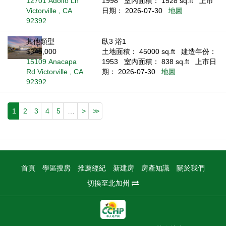
12701 Adolfo Ln
1998
室內面積： 1528 sq.ft
上市
Victorville , CA
日期： 2026-07-30
地圖
92392
其他類型
臥3 浴1
$345,000
土地面積： 45000 sq.ft
建造年份：
15109 Anacapa
1953
室內面積： 838 sq.ft
上市日
Rd Victorville , CA
期： 2026-07-30
地圖
92392
1
2
3
4
5
…
>
>>
首頁
學區搜房
推薦經紀
新建房
房產知識
關於我們
切換至北加州