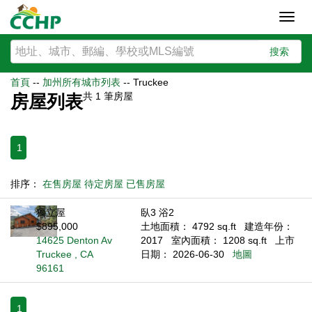
Toggl
navig
搜索
首頁
--
加州所有城市列表
--
Truckee
共
1
筆房屋
房屋列表
1
排序：
在售房屋
待定房屋
已售房屋
獨立屋
臥3 浴2
$895,000
土地面積： 4792 sq.ft
建造年份：
14625 Denton Av
2017
室內面積： 1208 sq.ft
上市
Truckee , CA
日期： 2026-06-30
地圖
96161
1