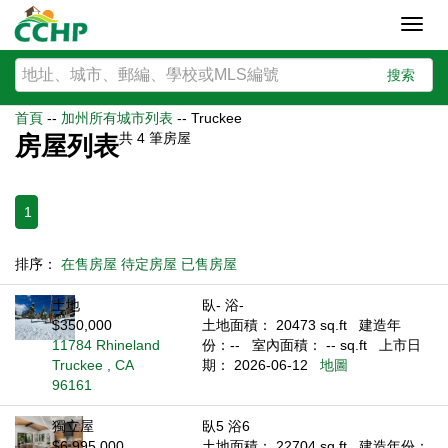
Toggl
navig
搜索
首頁
--
加州所有城市列表
--
Truckee
共
4
筆房屋
房屋列表
1
排序：
在售房屋
待定房屋
已售房屋
土地
臥- 浴-
$350,000
土地面積： 20473 sq.ft
建造年
11784 Rhineland
份：--
室內面積： -- sq.ft
上市日
Truckee , CA
期： 2026-06-12
地圖
96161
獨立屋
臥5 浴6
$6,995,000
土地面積： 22704 sq.ft
建造年份：