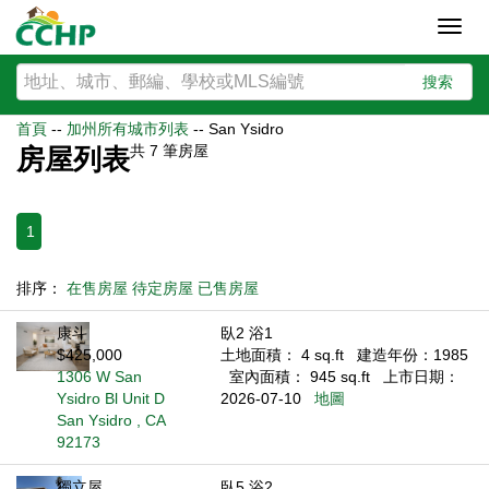
Toggl
navig
搜索
首頁
--
加州所有城市列表
--
San Ysidro
共
7
筆房屋
房屋列表
1
排序：
在售房屋
待定房屋
已售房屋
康斗
臥2 浴1
$425,000
土地面積： 4 sq.ft
建造年份：1985
1306 W San
室內面積： 945 sq.ft
上市日期：
Ysidro Bl Unit D
2026-07-10
地圖
San Ysidro , CA
92173
獨立屋
臥5 浴2