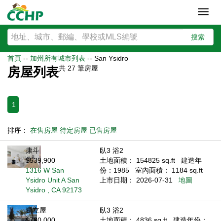
Toggl
navig
搜索
首頁
--
加州所有城市列表
--
San Ysidro
共
27
筆房屋
房屋列表
1
排序：
在售房屋
待定房屋
已售房屋
康斗
臥3 浴2
$539,900
土地面積： 154825 sq.ft
建造年
1316 W San
份：1985
室內面積： 1184 sq.ft
Ysidro Unit A San
上市日期： 2026-07-31
地圖
Ysidro , CA 92173
獨立屋
臥3 浴2
$780,000
土地面積： 4836 sq.ft
建造年份：