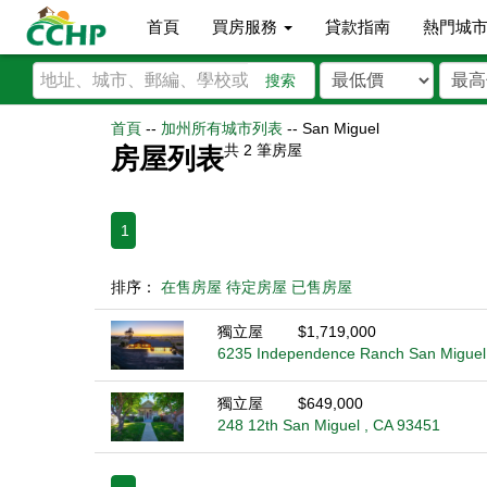
首頁
買房服務
貸款指南
熱門城
搜索
首頁
--
加州所有城市列表
--
San Miguel
共
2
筆房屋
房屋列表
1
排序：
在售房屋
待定房屋
已售房屋
獨立屋
$1,719,000
6235 Independence Ranch San Miguel
獨立屋
$649,000
248 12th San Miguel , CA 93451