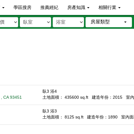
市
學區搜房
推薦經紀
房產知識
相關行業
房屋類型
臥3 浴4
 , CA 93451
土地面積： 435600 sq.ft
建造年份：2015
室內面
臥3 浴3
土地面積： 8125 sq.ft
建造年份：1890
室內面積