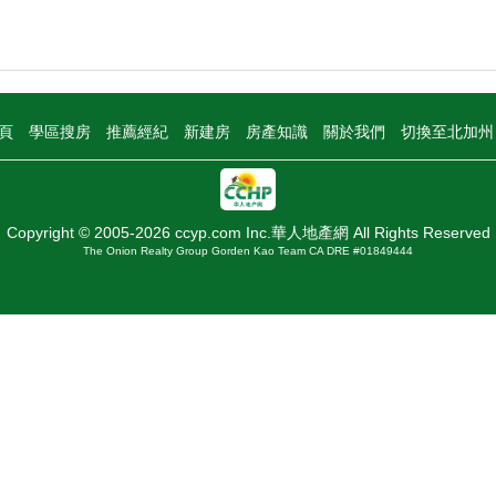
頁
學區搜房
推薦經紀
新建房
房產知識
關於我們
切換至北加
Copyright © 2005-2026 ccyp.com Inc.華人地產網 All Rights Reserved
The Onion Realty Group Gorden Kao Team CA DRE #01849444